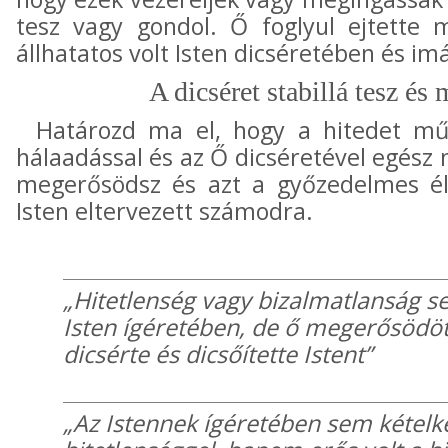
tesz vagy gondol. Ő foglyul ejtette 
állhatatos volt Isten dicséretében és i
A dicséret stabillá tesz és 
Határozd ma el, hogy a hitedet mű
hálaadással és az Ő dicséretével egész 
megerősödsz és azt a győzedelmes éle
Isten eltervezett számodra.
„Hitetlenség vagy bizalmatlanság s
Isten ígéretében, de ő megerősödöt
dicsérte és dicsőítette Istent”
„Az Istennek ígéretében sem kételk