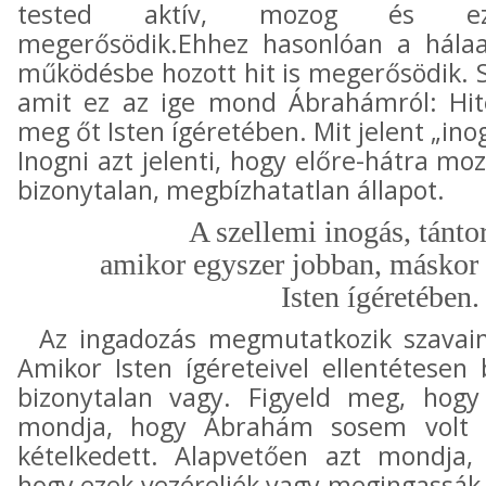
tested aktív, mozog és ez
megerősödik.Ehhez hasonlóan a hálaa
működésbe hozott hit is megerősödik. 
amit ez az ige mond Ábrahámról: Hit
meg őt Isten ígéretében. Mit jelent „ino
Inogni azt jelenti, hogy előre-hátra m
bizonytalan, megbízhatatlan állapot.
A szellemi inogás, tánto
amikor egyszer jobban, máskor 
Isten ígéretében.
Az ingadozás megmutatkozik szavain
Amikor Isten ígéreteivel ellentétesen 
bizonytalan vagy. Figyeld meg, hog
mondja, hogy Ábrahám sosem volt 
kételkedett. Alapvetően azt mondja
hogy ezek vezéreljék vagy megingassák