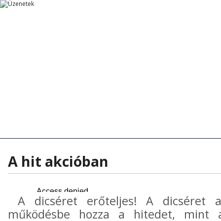
Főoldal
Főoldal
Tanítások
Rövid Üzenetek
Rövid Üzenetek
Tanítások - Előadások
Hírek - Aktua
A hit akcióban
A dicséret erőteljes! A dicséret akt
működésbe hozza a hitedet, mint 