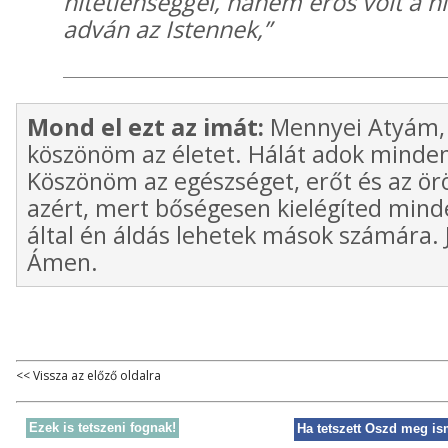
hitetlenséggel, hanem erős volt a h
adván az Istennek,”
Mond el ezt az imát:
Mennyei Atyám, 
köszönöm az életet. Hálát adok minden 
Köszönöm az egészséget, erőt és az ör
azért, mert bőségesen kielégíted min
által én áldás lehetek mások számára.
Ámen.
<< Vissza az előző oldalra
Ezek is tetszeni fognak!
Ha tetszett Oszd meg is