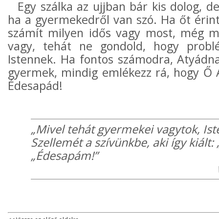
Egy szálka az ujjban bár kis dolog, d
ha a gyermekedről van szó. Ha őt érint
számít milyen idős vagy most, még m
vagy, tehát ne gondold, hogy probl
Istennek. Ha fontos számodra, Atyádnak
gyermek, mindig emlékezz rá, hogy Ő 
Édesapád!
„Mivel tehát gyermekei vagytok, Ist
Szellemét a szívünkbe, aki így kiált: 
„Édesapám!”