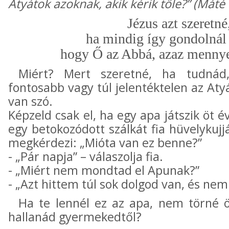
Atyátok azoknak, akik kérik tőle?” (Máté 
Jézus azt szeretné
ha mindig így gondolnál 
hogy Ő az Abbá, azaz mennye
Miért? Mert szeretné, ha tudn
fontosabb vagy túl jelentéktelen az At
van szó.
Képzeld csak el, ha egy apa játszik öt é
egy betokozódott szálkát fia hüvelykuj
megkérdezi: „Mióta van ez benne?”
- „Pár napja” – válaszolja fia.
- „Miért nem mondtad el Apunak?”
- „Azt hittem túl sok dolgod van, és nem
Ha te lennél ez az apa, nem törné ö
hallanád gyermekedtől?