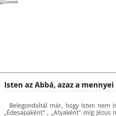
Főoldal
Főoldal
Tanítások
Rövid Üzenetek
Rövid Üzenetek
Tanítások - Előadások
Hírek - Aktua
Isten az Abbá, azaz a mennye
Belegondoltál már, hogy Isten nem 
„Édesapaként” , „Atyaként” míg Jézus 