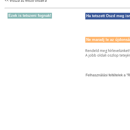
<< Vissza az előző oldalra
Ezek is tetszeni fognak!
Ha tetszett Oszd meg is
Ne maradj le az újdonsá
Rendeld meg hírlevelünket!
A jobb oldali oszlop tetejé
Felhasználási feltételek a "