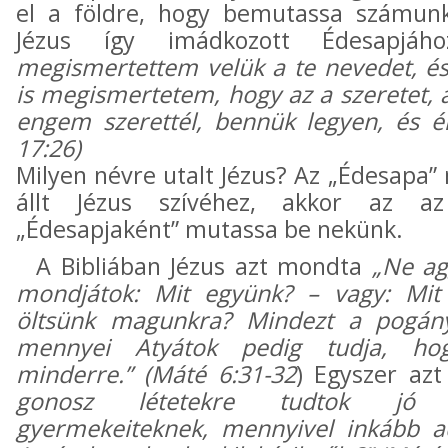
el a földre, hogy bemutassa számunk
Jézus így imádkozott Édesapjáh
megismertettem velük a te nevedet, é
is megismertetem, hogy az a szeretet, 
engem szerettél, bennük legyen, és é
17:26)
Milyen névre utalt Jézus? Az „Édesapa”
állt Jézus szívéhez, akkor az az
„Édesapjaként” mutassa be nekünk.
A Bibliában Jézus azt mondta
„Ne ag
mondjátok: Mit együnk? – vagy: Mit
öltsünk magunkra? Mindezt a pogány
mennyei Atyátok pedig tudja, ho
minderre.” (Máté 6:31-32
) Egyszer a
gonosz létetekre tudtok jó 
gyermekeiteknek, mennyivel inkább a