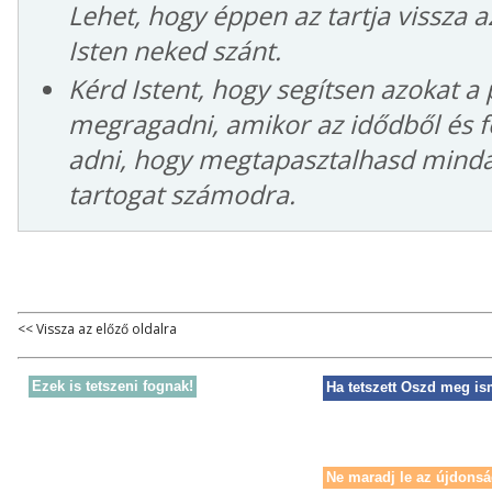
Lehet, hogy éppen az tartja vissza az
Isten neked szánt.
Kérd Istent, hogy segítsen azokat a 
megragadni, amikor az idődből és f
adni, hogy megtapasztalhasd mindaz
tartogat számodra.
<< Vissza az előző oldalra
Ezek is tetszeni fognak!
Ha tetszett Oszd meg is
Ne maradj le az újdonsá