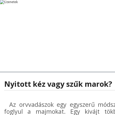
Főoldal
Főoldal
Tanítások
Rövid Üzenetek
Rövid Üzenetek
Tanítások - Előadások
Hírek - Aktua
Nyitott kéz vagy szűk marok?
Az orvvadászok egy egyszerű módsze
foglyul a majmokat. Egy kivájt tö