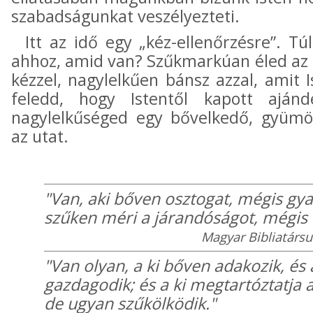
szabadságunkat veszélyezteti.
Itt az idő egy „kéz-ellenőrzésre”. T
ahhoz, amid van? Szűkmarkúan éled az é
kézzel, nagylelkűen bánsz azzal, amit 
feledd, hogy Istentől kapott ajánd
nagylelkűséged egy bővelkedő, gyümöl
az utat.
"Van, aki bőven osztogat, mégis gy
szűken méri a járandóságot, mégis í
Magyar Bibliatársul
"Van olyan, a ki bőven adakozik, és
gazdagodik; és a ki megtartóztatja 
de ugyan szűkölködik."