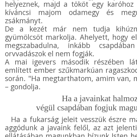
helyeznek, majd a tököt egy karóhoz e
kíváncsi majom odamegy és megr
zsákmányt.
De a kezét már nem tudja kihúzni
gyümölcsöt markolja. Ahelyett, hogy 
megszabadulna, inkább csapdáb
orvvadászok el nem fogják.
A mai igevers második részében lát
említett ember szűkmarkúan ragaszkod
során. "Ha megtarthatom, amim van, m
– gondolja.
Ha a javainkat halmo
végül csapdában fogjuk magun
Ha a fukarság jeleit vesszük észre m
aggódunk a javaink felől, az azt jelent
ellátásában magunkban bízunk Isten he