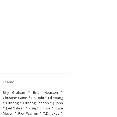
yvolvasó
önyvek
Humor
Humor
Rólunk
Rólunk
Loading
•
•
Billy Graham
Brian Houston
•
•
Christine Caine
Dr. Robi
Ed Young
•
•
•
Hillsong
Hillsong London
J. John
•
•
•
Joel Osteen
Joseph Prince
Joyce
•
•
•
Meyer
Rick Warren
T.D. Jakes