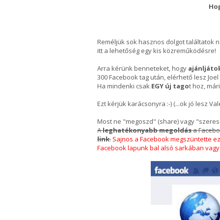
Hop
Reméljük sok hasznos dolgot találtatok ná
itt a lehetőség egy kis közreműködésre!
Arra kérünk benneteket, hogy
ajánlját
300 Facebook tag után, elérhető lesz Joel
Ha mindenki csak
EGY új tago
t hoz, mári
Ezt kérjük karácsonyra :-) (...ok jó lesz Val
Most ne "megoszd" (share) vagy "szeresd"
A
leghatékonyabb megoldás
a Faceboo
link
.
Sajnos a Facebook megszüntette ez
Facebook lapunk bal alsó sarkában vagy i