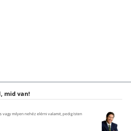
zenetek
anítások - Előadások
Hírek - Aktualitások
Hírek - Aktualitások
Videók
Zene
Videók
Kön
K
, mid van!
vagy milyen nehéz elérni valamit, pedig Isten