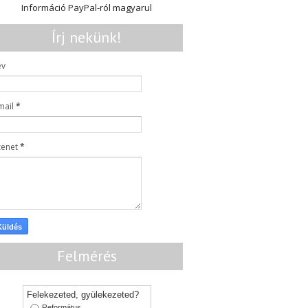
Információ PayPal-ról magyarul
Írj nekünk!
év
mail
*
zenet
*
Felmérés
Felekezeted, gyülekezeted?
Református