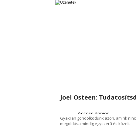
Főoldal
Főoldal
Tanítások
Rövid Üzenetek
Rövid Ü
T
Joel Osteen: Tudatosítsd
Gyakran gondolkodunk azon, amink nincs 
megoldása mindig egyszerű és közeli.