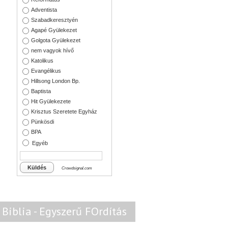
Adventista
Szabadkeresztyén
Agapé Gyülekezet
Golgota Gyülekezet
nem vagyok hívő
Katolikus
Evangélikus
Hillsong London Bp.
Baptista
Hit Gyülekezete
Krisztus Szeretete Egyház
Pünkösdi
BPA
Egyéb
Küldés
Crowdsignal.com
Biblia - Egyszerű FOrdítás