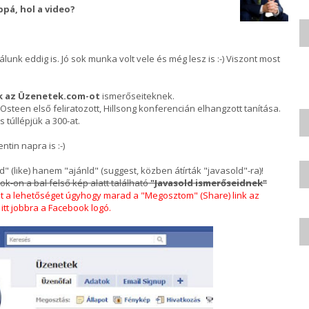
pá, hol a video?
lunk eddig is. Jó sok munka volt vele és még lesz is :-) Viszont most
ok az Üzenetek.com-ot
ismerőseiteknek.
 Osteen első feliratozott, Hillsong konferencián elhangzott tanítása.
s túllépjük a 300-at.
entin napra is :-)
 (like) hanem "ajánld" (suggest, közben átírták "javasold"-ra)!
k-on a bal felső kép alatt található
"Javasold ismerőseidnek"
t a lehetőséget úgyhogy marad a "Megosztom" (Share) link az
tt jobbra a Facebook logó.