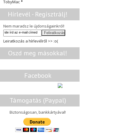
•
TobyMac
Hírlevél - Regisztrálj!
Nem maradsz le újdonságainkról!
Leiratkozás a hírlevélről >> :o(
Oszd meg másokkal!
Facebook
Támogatás (Paypal)
Biztonságosan, bankkártyával!