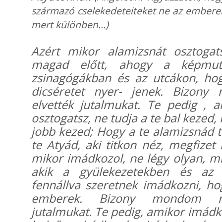
származó cselekedeteiteket ne az emberek
mert különben...)
Azért mikor alamizsnát osztogats
magad előtt, ahogy a képmut
zsinagógákban és az utcákon, ho
dicséretet nyer- jenek. Bizony
elvették jutalmukat. Te pedig , 
osztogatsz, ne tudja a te bal kezed, 
jobb kezed; Hogy a te alamizsnád t
te Atyád, aki titkon néz, megfizet
mikor imádkozol, ne légy olyan, m
akik a gyülekezetekben és az u
fennállva szeretnek imádkozni, ho
emberek. Bizony mondom nék
jutalmukat. Te pedig, amikor imádk