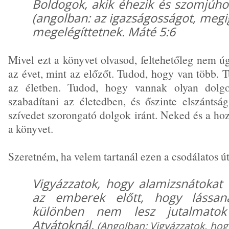
Boldogok, akik éhezik és szomjúho
(angolban: az igazságosságot, megi
megelégíttetnek. Máté 5:6
Mivel ezt a könyvet olvasod, feltehetőleg nem ú
az évet, mint az előzőt. Tudod, hogy van több. 
az életben. Tudod, hogy vannak olyan dolgo
szabadítani az életedben, és őszinte elszánts
szívedet szorongató dolgok iránt. Neked és a ho
a könyvet.
Szeretném, ha velem tartanál ezen a csodálatos ú
Vigyázzatok, hogy alamizsnátokat
az emberek előtt, hogy lássana
különben nem lesz jutalmato
Atyátoknál.
(Angolban: Vigyázzatok, hog