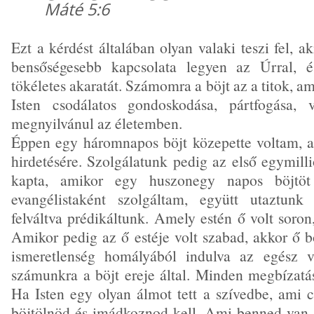
Máté 5:6
Ezt a kérdést általában olyan valaki teszi fel, a
bensőségesebb kapcsolata legyen az Úrral, 
tökéletes akaratát. Számomra a böjt az a titok, am
Isten csodálatos gondoskodása, pártfogása, 
megnyilvánul az életemben.
Éppen egy háromnapos böjt közepette voltam, am
hirdetésére. Szolgálatunk pedig az első egymill
kapta, amikor egy huszonegy napos böjtöt
evangélistaként szolgáltam, együtt utaztunk
felváltva prédikáltunk. Amely estén ő volt soron
Amikor pedig az ő estéje volt szabad, akkor ő b
ismeretlenség homályából indulva az egész v
számunkra a böjt ereje által. Minden megbízat
Ha Isten egy olyan álmot tett a szívedbe, ami c
böjtölnöd és imádkoznod kell. Ami benned van -