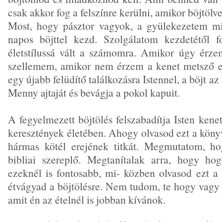
csak akkor fog a felszínre kerülni, amikor böjtölv
Most, hogy pásztor vagyok, a gyülekezetem m
napos böjttel kezd. Szolgálatom kezdetétől 
életstílussá vált a számomra. Amikor úgy érze
szellemem, amikor nem érzem a kenet metsző e
egy újabb felüdítő találkozásra Istennel, a böjt az a
Menny ajtaját és bevágja a pokol kapuit.
A fegyelmezett böjtölés felszabadítja Isten kenet
keresztények életében. Ahogy olvasod ezt a könyv
hármas kötél erejének titkát. Megmutatom, h
bibliai szereplő. Megtanítalak arra, hogy h
ezeknél is fontosabb, mi- közben olvasod ezt a
étvágyad a böjtölésre. Nem tudom, te hogy vagy 
amit én az ételnél is jobban kívánok.