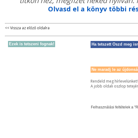
titkon néz, megfizet néked nyilván.
Olvasd el a könyv többi rés
<< Vissza az előző oldalra
Ezek is tetszeni fognak!
Ha tetszett Oszd meg is
Ne maradj le az újdonsá
Rendeld meg hírlevelünket!
A jobb oldali oszlop tetejé
Felhasználási feltételek a "