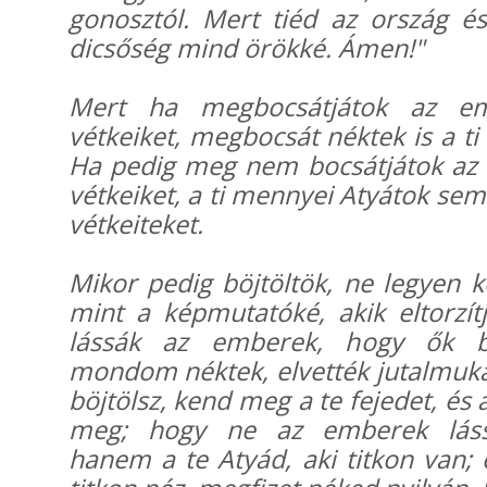
gonosztól. Mert tiéd az ország é
dicsőség mind örökké. Ámen!"
Mert ha megbocsátjátok az e
vétkeiket, megbocsát néktek is a t
Ha pedig meg nem bocsátjátok az
vétkeiket, a ti mennyei Atyátok sem
vétkeiteket.
Mikor pedig böjtöltök, ne legyen 
mint a képmutatóké, akik eltorzít
lássák az emberek, hogy ők bö
mondom néktek, elvették jutalmuka
böjtölsz, kend meg a te fejedet, és
meg; hogy ne az emberek lássá
hanem a te Atyád, aki titkon van; 