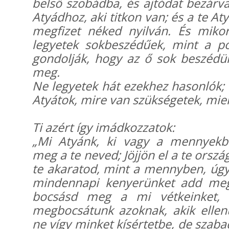
belső szobádba, és ajtódat bezárva
Atyádhoz, aki titkon van; és a te Aty
megfizet néked nyilván. És miko
legyetek sokbeszédűek, mint a po
gondolják, hogy az ő sok beszédük
meg.
Ne legyetek hát ezekhez hasonlók; m
Atyátok, mire van szükségetek, miel
Ti azért így imádkozzatok:
„Mi Atyánk, ki vagy a mennyekbe
meg a te neved; Jöjjön el a te orsz
te akaratod, mint a mennyben, úgy 
mindennapi kenyerünket add me
bocsásd meg a mi vétkeinket,
megbocsátunk azoknak, akik ellen
ne vígy minket kísértetbe, de szab