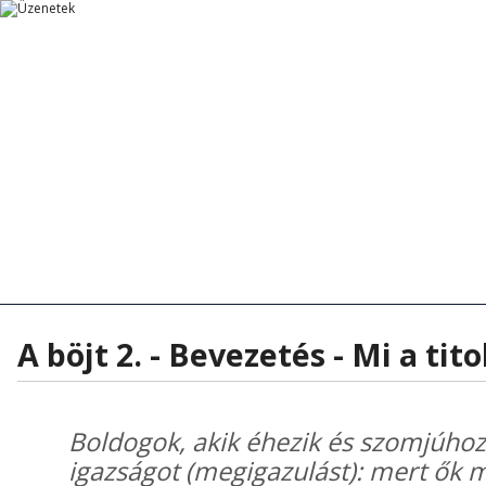
Főoldal
Főoldal
Tanítások
Rövid Üzenetek
Rövid Üzenetek
Tanítások - Előadások
Hírek - Aktua
A böjt 2. - Bevezetés - Mi a tit
Boldogok, akik éhezik és szomjúhoz
igazságot (megigazulást): mert ők m