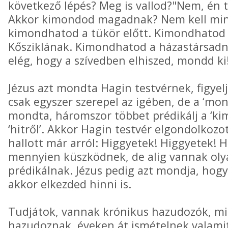
következő lépés? Meg is vallod?"Nem, én t
Akkor kimondod magadnak? Nem kell min
kimondhatod a tükör előtt. Kimondhatod 
Kősziklának. Kimondhatod a házastársad
elég, hogy a szívedben elhiszed, mondd ki
Jézus azt mondta Hagin testvérnek, figyelj
csak egyszer szerepel az igében, de a ‘mon
mondta, háromszor többet prédikálj a ‘ki
‘hitről’. Akkor Hagin testvér elgondolkozo
hallott már arról: Higgyetek! Higgyetek! 
mennyien küszködnek, de alig vannak olya
prédikálnak. Jézus pedig azt mondja, hog
akkor elkezded hinni is.
Tudjátok, vannak krónikus hazudozók, mi
hazudoznak, éveken át ismételnek valami