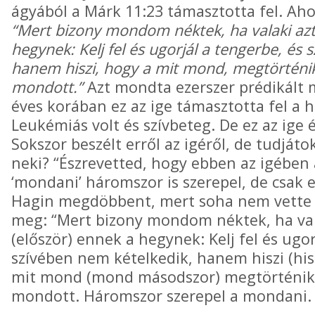
ágyából a Márk 11:23 támasztotta fel. Aho
“Mert bizony mondom néktek, ha valaki az
hegynek: Kelj fel és ugorjál a tengerbe, és
hanem hiszi, hogy a mit mond, megtörténik,
mondott.”
Azt mondta ezerszer prédikált má
éves korában ez az ige támasztotta fel a h
Leukémiás volt és szívbeteg. De ez az ige é
Sokszor beszélt erről az igéről, de tudját
neki? “Észrevetted, hogy ebben az igében 
‘mondani’ háromszor is szerepel, de csak eg
Hagin megdöbbent, mert soha nem vette ez
meg: “Mert bizony mondom néktek, ha val
(először) ennek a hegynek: Kelj fel és ugo
szívében nem kételkedik, hanem hiszi (his
mit mond (mond másodszor) megtörténik, 
mondott. Háromszor szerepel a mondani.