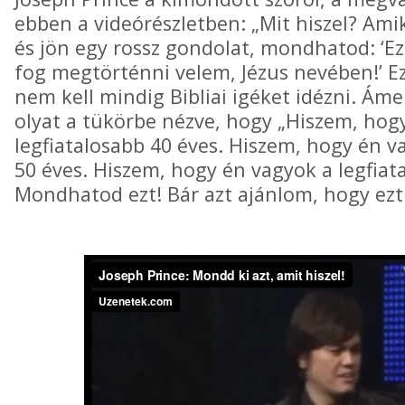
ebben a videórészletben: „Mit hiszel? Ami
és jön egy rossz gondolat, mondhatod: ‘E
fog megtörténni velem, Jézus nevében!’ E
nem kell mindig Bibliai igéket idézni. Á
olyat a tükörbe nézve, hogy „Hiszem, hog
legfiatalosabb 40 éves. Hiszem, hogy én v
50 éves. Hiszem, hogy én vagyok a legfiat
Mondhatod ezt! Bár azt ajánlom, hogy ezt