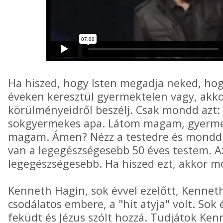
Ha hiszed, hogy Isten megadja neked, hog
éveken keresztül gyermektelen vagy, akko
körülményeidről beszélj. Csak mondd azt
sokgyermekes apa. Látom magam, gyerm
magam. Ámen? Nézz a testedre és mondd
van a legegészségesebb 50 éves testem. 
legegészségesebb. Ha hiszed ezt, akkor m
Kenneth Hagin, sok évvel ezelőtt, Kenneth
csodálatos embere, a "hit atyja" volt. Sok
feküdt és Jézus szólt hozzá. Tudjátok Ken