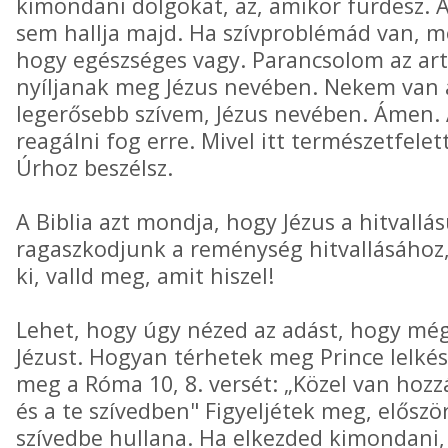
kimondani dolgokat, az, amikor fürdesz. A
sem hallja majd. Ha szívproblémád van, m
hogy egészséges vagy. Parancsolom az ar
nyíljanak meg Jézus nevében. Nekem van 
legerősebb szívem, Jézus nevében. Ámen. A
reagálni fog erre. Mivel itt természetfelet
Úrhoz beszélsz.
A Biblia azt mondja, hogy Jézus a hitvallá
ragaszkodjunk a reménység hitvallásához
ki, valld meg, amit hiszel!
Lehet, hogy úgy nézed az adást, hogy mé
Jézust. Hogyan térhetek meg Prince lelkés
meg a Róma 10, 8. versét: „Közel van hozzá
és a te szívedben" Figyeljétek meg, előszö
szívedbe hullana. Ha elkezded kimondani, 