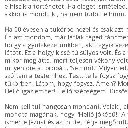
elhiszik a történetet. Ha eleget ismételed
akkor is mondd ki, ha nem tudod elhinni.
Ha 60 évesen a tükörbe nézel és csak azt
Én azt mondom, már látlak téged ráncme
hölgy a gyülekezetünkben, akit egyik ve
látott. Ez a hölgy kissé túlsúlyos volt. É
mikor meglátta, mert teljesen vékony vol
milyen diétát próbált. ‘Semmit.’ Milyen ed
szóltam a testemhez: Test, te le fogsz fo
tükörben: Látom, hogy fogysz. Ámen? Mon
Helló igaz ember! Helló szépségem! Dicsős
Nem kell túl hangosan mondani. Valaki, ak
mondta magának, hogy "Helló jóképű!" A
ismerte Jézust és azt hitte, férje megőrült