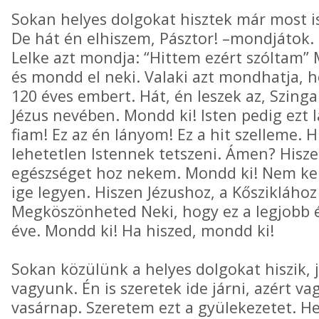
Sokan helyes dolgokat hisztek már most is
De hát én elhiszem, Pásztor! –mondjátok. 
Lelke azt mondja: “Hittem ezért szóltam” M
és mondd el neki. Valaki azt mondhatja, 
120 éves embert. Hát, én leszek az, Szing
Jézus nevében. Mondd ki! Isten pedig ezt lá
fiam! Ez az én lányom! Ez a hit szelleme. H
lehetetlen Istennek tetszeni. Ámen? Hisze
egészséget hoz nekem. Mondd ki! Nem kell
ige legyen. Hiszen Jézushoz, a Kősziklához 
Megköszönheted Neki, hogy ez a legjobb é
éve. Mondd ki! Ha hiszed, mondd ki!
Sokan közülünk a helyes dolgokat hiszik,
vagyunk. Én is szeretek ide járni, azért v
vasárnap. Szeretem ezt a gyülekezetet. Hel