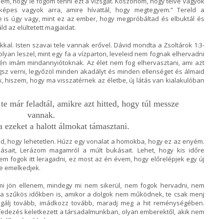
, hogy le fogom tenni ezt a vizsgát. Köszönöm, hogy telve vagyok
épes vagyok arra, amire hívattál, hogy megtegyem.” Tereld a
te is úgy vagy, mint ez az ember, hogy megpróbáltad és elbuktál és
ld az elültetett magjaidat.
ékkal. Isten szavai tele vannak erővel. Dávid mondta a Zsoltárok 1:3-
olyan leszel, mint egy fa a vízparton, leveleid nem fognak elhervadni
z én imám mindannyiótoknak. Az élet nem fog elhervasztani, ami azt
gsz verni, legyőzöl minden akadályt és minden ellenséget és álmaid
 hiszem, hogy ma visszatérnek az életbe, új látás van kialakulóban
e már feladtál, amikre azt hitted, hogy túl messze
vannak.
ja ezeket a halott álmokat támasztani.
itted, hogy lehetetlen. Húzz egy vonalat a homokba, hogy ez az enyém.
sait, Lerázom magamról a múlt bukásait. Lehet, hogy kis időre
m fogok itt leragadni, ez most az én évem, hogy előrelépjek egy új
re emelkedjek.
i jön ellenem, mindegy mi nem sikerül, nem fogok hervadni, nem
 a szűkös időkben is, amikor a dolgok nem működnek, te csak menj
lgálj tovább, imádkozz tovább, maradj meg a hit reménységében.
edezés keletkezett a társadalmunkban, olyan emberektől, akik nem