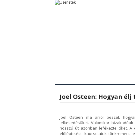
Főoldal
Főoldal
Tanítások
Rövid Üzenetek
Rövid Ü
T
Joel Osteen: Hogyan élj t
Joel Osteen ma arról beszél, hogyan 
lelkesedésüket. Valamikor bizakodóak v
hosszú út azonban lefékezte őket. A
előléptetést, kapcsolatuk tönkrement, 