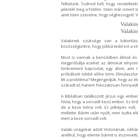
felkelünk. Tudnod kell, hogy rendelteté
jelentél meg a Földön. Isten már ismert t
amit Isten szeretne, hogy véghezvigyél. 
Valakin
Valakin
Valakinek szüksége van a bátorításo
közösségünkre, hogy jobbá tedd ezt a vil
Most is vannak a bensődben álmok és v
megpróbálja ezeket az álmokat elnyomni
tönkrement kapcsolat, egy álom, ami
próbálunk többé előre törni. Elmulasz
Mi a probléma? Megengedjük, hogy az éle
száradt el, hanem fokozatosan fonnyadt 
A Bibliában találkozott Jézus egy ember
hívta, hogy a sorvadt kezű ember. Ez érd
de a keze béna volt. Ez jelképes volt,
mellette. Bármi után nyúlt, nem tudta elé
mert a keze sorvadt volt.
Valaki virágokat adott Victoriának, néh
anélkül, hogy eleinte bármit is észrevet