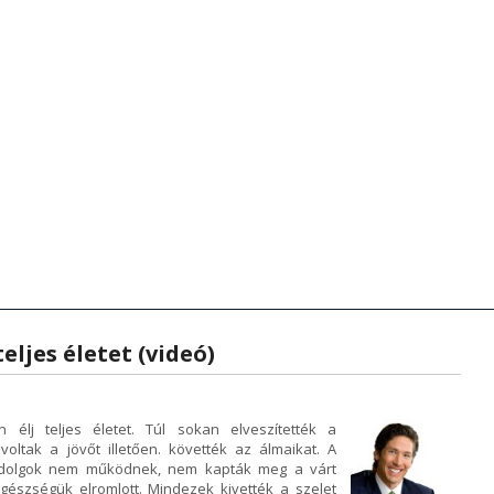
zenetek
anítások - Előadások
Hírek - Aktualitások
Hírek - Aktualitások
Videók
Zene
Videók
Kön
K
eljes életet (videó)
élj teljes életet. Túl sokan elveszítették a
oltak a jövőt illetően. követték az álmaikat. A
 dolgok nem működnek, nem kapták meg a várt
egészségük elromlott. Mindezek kivették a szelet