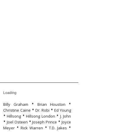
yvolvasó
önyvek
Humor
Humor
Rólunk
Rólunk
Loading
•
•
Billy Graham
Brian Houston
•
•
Christine Caine
Dr. Robi
Ed Young
•
•
•
Hillsong
Hillsong London
J. John
•
•
•
Joel Osteen
Joseph Prince
Joyce
•
•
•
Meyer
Rick Warren
T.D. Jakes