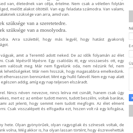
sed van, életednek van célja, értelme. Nem csak a véletlen folytán
éged, mielőtt alakot öltöttél. Van egy feladata számodra. Van valami,
Valakinek szüksége van arra, amid van.
ek szüksége van a szeretetedre.
N
ek szüksége van a mosolyodra.
dra. Arra születtél, hogy más legyél, hogy hatást gyakorolj
ágot.
E-
ágyak, amit a Teremtő adott neked. De az idők folyamán az élet
. Csak lépésről lépésre. Egy csalódás itt, egy visszaesés ott, egy
Ü
 nem valósult meg. Már nem figyelünk oda, nem nézünk fel, nem
tunk lehetőségeket. Már nem hisszük, hogy magasabbra emelkedünk.
t elhervasszon bennünket. Mint egy hulló falevél. Nem egy nap alatt
egészen addig, amíg egy nap teljesen elszáradt.
rel. Nincs néven nevezve, nincs leírva mit csinált, hanem csak úgy
ekes, mert ez az ember tudott menni, tudott beszélni, voltak barátai,
 ami azt jelenti, hogy semmit nem tudott megfogni. Az élet elment
rni. Csak visszalépett és elfogadta ezt, hiszen volt rá egy kifogása,
ány hete. Olyan gyönyörűek, olyan ragyogóak és színesek voltak, de
tünk volna, Még akkor is, ha olyan lassan történt, hogy észrevehettük