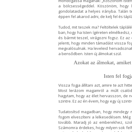
mondogassa magának: „Köszönöm Istenem
a bölcsességeddel. Köszönöm, hogy k
gondolataidat a helyes irányba. Talán 
éppen fel akarod adni, de kelj fel és táplá
Tudod, mit teszek ma? Feltöltelek táplál
ban, hogy ha Isten ígéreten elmélkedsz, 
és bármit teszel, virágozni fogsz. Ez a
jelenti, hogy minden támadást vissza fo
megvalósulnak. Ha leveleid hervadoznak,
a bensődben. Isten új álmokat szül.
Azokat az álmokat, amiket t
Isten fel fog
Vissza fogja állítani azt, amire te azt h
Most lerázom magamról a múlt csalódá
hagytam, hogy az élet hervasszon, de ne
szintre. Ez az én évem, hogy egy új szint
Tudatosítsd magadban, hogy mindegy m
fogom elveszíteni a lelkesedésem. Még
tovább. Maradj jó az emberekhez, szo
Számomra érdekes, hogy milyen sok felf