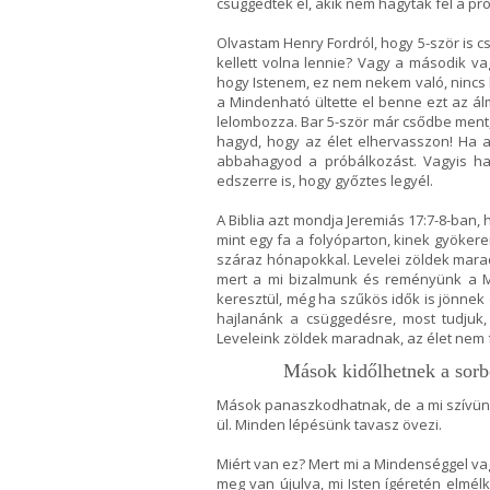
csüggedtek el, akik nem hagytak fel a pr
Olvastam Henry Fordról, hogy 5-ször is 
kellett volna lennie? Vagy a második vag
hogy Istenem, ez nem nekem való, nincs
a Mindenható ültette el benne ezt az á
lelombozza. Bar 5-ször már csődbe ment, 
hagyd, hogy az élet elhervasszon! Ha a
abbahagyod a próbálkozást. Vagyis ha 
edszerre is, hogy győztes legyél.
A Biblia azt mondja Jeremiás 17:7-8-ban, 
mint egy fa a folyóparton, kinek gyöker
száraz hónapokkal. Levelei zöldek mara
mert a mi bizalmunk és reményünk a 
keresztül, még ha szűkös idők is jönnek
hajlanánk a csüggedésre, most tudjuk,
Leveleink zöldek maradnak, az élet nem 
Mások kidőlhetnek a sorbó
Mások panaszkodhatnak, de a mi szívünk
ül. Minden lépésünk tavasz övezi.
Miért van ez? Mert mi a Mindenséggel va
meg van újulva, mi Isten ígéretén elmé