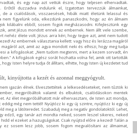
rvadtak, és egy nap azt vettük észre, hogy teljesen elhervadtak.
 Erőtől duzzadva indulunk el, Izgatottan tervezzük álmainkat,
de a csalódások, visszaesések, hibák miatt életünk lelassul és
a nem figyelünk oda, elkezdünk panaszkodni, hogy: az én álmaim
k kilábalni ebből, sosem fogok megházasodni. Kifejlesztünk egy
zik, amit Jézus mondott ennek az embernek. Nem állt vele szembe,
t nehéz élete volt. Jézus arra kéri, hogy tegye azt, amit nem tudott
kezed! Az embernek választania kellett: vagy hisz és lerázza magáról
za magáról azt, amit az agya mondott neki és elhiszi, hogy meg tudja
eresi a kifogásokat: „Nem tudom megtenni, mert a kezem sorvadt, én
en.” A kifogások egész sorát hozhatta volna fel, amik ott tartották
 hogy Isten helyre tudja őt állítani, elhitte, hogy Isten új kezdetet tud
lt, kinyújtotta a kezét és azonnal meggyógyult.
em igazán élnek. Elvesztettétek a lelkesedéseteket, nem tűztök ki
z ember, megpróbáltok valamit és elbuktok, csalódásokon mentek
zet. Az élet megpróbálhatott már elhervasztani, de Isten azt mondja,
t eddig még nem tettél! Nyújtózz ki egy új szintre, nyújtózz ki egy új
d meg a látóteredet. Szabadulj meg a negatív gondolatoktól. Lehet,
 egy edző, egy tanár azt mondta neked, sosem leszel sikeres, neked
hidd el ezeket a hazugságokat. Csak nyújtsd előre a kezed! Talán a
gy ez sosem lesz jobb, sosem fogom megvalósítani az álmaimat,