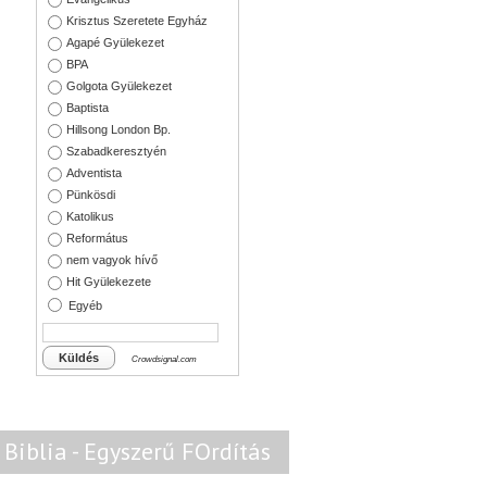
Krisztus Szeretete Egyház
Agapé Gyülekezet
BPA
Golgota Gyülekezet
Baptista
Hillsong London Bp.
Szabadkeresztyén
Adventista
Pünkösdi
Katolikus
Református
nem vagyok hívő
Hit Gyülekezete
Egyéb
Küldés
Crowdsignal.com
Biblia - Egyszerű FOrdítás