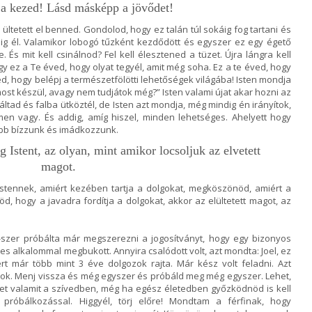
 a kezed! Lásd másképp a jövődet!
 ültetett el benned. Gondolod, hogy ez talán túl sokáig fog tartani és
dig él. Valamikor lobogó tűzként kezdődött és egyszer ez egy égető
. És mit kell csinálnod? Fel kell élesztened a tüzet. Újra lángra kell
gy ez a Te éved, hogy olyat tegyél, amit még soha. Ez a te éved, hogy
ed, hogy belépj a természetfölötti lehetőségek világába! Isten mondja
most készül, avagy nem tudjátok még?” Isten valami újat akar hozni az
tad és falba ütköztél, de Isten azt mondja, még mindig én irányítok,
n vagy. És addig, amíg hiszel, minden lehetséges. Ahelyett hogy
ább bízzunk és imádkozzunk.
Istent, az olyan, mint amikor locsoljuk az elvetett
magot.
Istennek, amiért kezében tartja a dolgokat, megköszönöd, amiért a
d, hogy a javadra fordítja a dolgokat, akkor az elültetett magot, az
-szer próbálta már megszerezni a jogosítványt, hogy egy bizonyos
es alkalommal megbukott. Annyira csalódott volt, azt mondta: Joel, ez
 már több mint 3 éve dolgozok rajta. Már kész volt feladni. Azt
ok. Menj vissza és még egyszer és próbáld meg még egyszer. Lehet,
ltet valamit a szívedben, még ha egész életedben győzködnöd is kell
óbálkozással. Higgyél, törj előre! Mondtam a férfinak, hogy