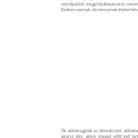
vitorlájukból megpróbáltatásokon menn
Életben vannak, de nincsenek élettel telve
Ők abbahagyták az álmodozást, abbahagytá
akarsz élni, akkor magad előtt kell ta