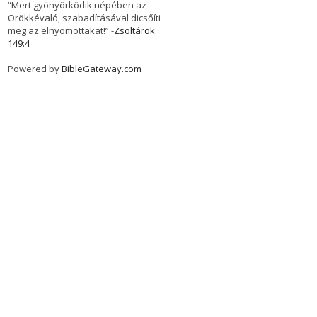
“Mert gyönyörködik népében az
Örökkévaló, szabadításával dicsőíti
meg az elnyomottakat!” -
Zsoltárok
149:4
Powered by
BibleGateway.com