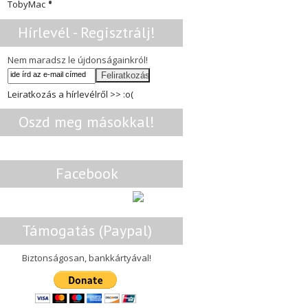
•
TobyMac
Hírlevél - Regisztrálj!
Nem maradsz le újdonságainkról!
Leiratkozás a hírlevélről >> :o(
Oszd meg másokkal!
Facebook
Támogatás (Paypal)
Biztonságosan, bankkártyával!