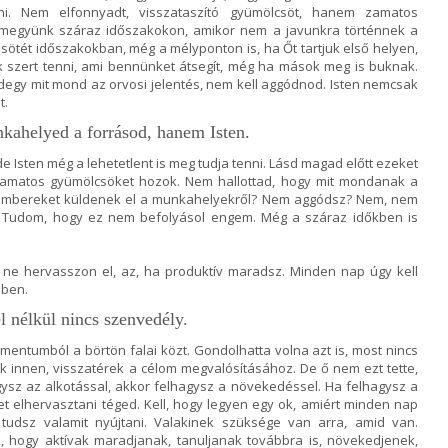
i. Nem elfonnyadt, visszataszító gyümölcsöt, hanem zamatos
tmegyünk száraz időszakokon, amikor nem a javunkra történnek a
sötét időszakokban, még a mélyponton is, ha Őt tartjuk első helyen,
nk szert tenni, ami bennünket átsegít, még ha mások meg is buknak.
degy mit mond az orvosi jelentés, nem kell aggódnod. Isten nemcsak
t.
ahelyed a forrásod, hanem Isten.
e Isten még a lehetetlent is meg tudja tenni. Lásd magad előtt ezeket
zamatos gyümölcsöket hozok. Nem hallottad, hogy mit mondanak a
y embereket küldenek el a munkahelyekről? Nem aggódsz? Nem, nem
 Tudom, hogy ez nem befolyásol engem. Még a száraz időkben is
et ne hervasszon el, az, ha produktív maradsz. Minden nap úgy kell
dben.
l nélkül nincs szenvedély.
amentumból a börtön falai közt. Gondolhatta volna azt is, most nincs
k innen, visszatérek a célom megvalósításához. De ő nem ezt tette,
agysz az alkotással, akkor felhagysz a növekedéssel. Ha felhagysz a
t elhervasztani téged. Kell, hogy legyen egy ok, amiért minden nap
 tudsz valamit nyújtani. Valakinek szüksége van arra, amid van.
hogy aktívak maradjanak, tanuljanak továbbra is, növekedjenek,