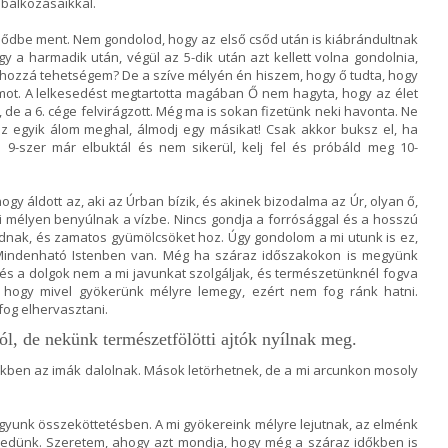
óbálkozásaikkal.
csődbe ment. Nem gondolod, hogy az első csőd után is kiábrándultnak
y a harmadik után, végül az 5-dik után azt kellett volna gondolnia,
 hozzá tehetségem? De a szíve mélyén én hiszem, hogy ő tudta, hogy
lmot. A lelkesedést megtartotta magában Ő nem hagyta, hogy az élet
de a 6. cége felvirágzott. Még ma is sokan fizetünk neki havonta. Ne
z egyik álom meghal, álmodj egy másikat! Csak akkor buksz el, ha
9-szer már elbuktál és nem sikerül, kelj fel és próbáld meg 10-
hogy áldott az, aki az Úrban bízik, és akinek bizodalma az Úr, olyan ő,
ei mélyen benyúlnak a vízbe. Nincs gondja a forrósággal és a hosszú
dnak, és zamatos gyümölcsöket hoz. Úgy gondolom a mi utunk is ez,
Mindenható Istenben van. Még ha száraz időszakokon is megyünk
 és a dolgok nem a mi javunkat szolgáljak, és természetünknél fogva
 hogy mivel gyökerünk mélyre lemegy, ezért nem fog ránk hatni.
fog elhervasztani.
l, de nekünk természetfölötti ajtók nyílnak meg.
ben az imák dalolnak. Mások letörhetnek, de a mi arcunkon mosoly
gyunk összeköttetésben. A mi gyökereink mélyre lejutnak, az elménk
lkedünk. Szeretem, ahogy azt mondja, hogy még a száraz időkben is