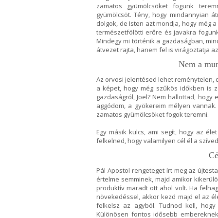
zamatos gyümölcsöket fogunk teremn
gyümölcsöt. Tény, hogy mindannyian á
dolgok, de Isten azt mondja, hogy még a 
természetfölötti erőre és javakra fogu
Mindegy mi történik a gazdaságban, min
átvezet rajta, hanem fel is virágoztatja az
Nem a munk
Az orvosi jelentésed lehet reménytelen, d
a képet, hogy még szűkös időkben is 
gazdaságról, Joel? Nem hallottad, hog
aggódom, a gyökereim mélyen vannak.
zamatos gyümölcsöket fogok teremni.
Egy másik kulcs, ami segít, hogy az él
felkelned, hogy valamilyen cél él a szíve
Cé
Pál Apostol rengeteget írt meg az újtest
értelme semminek, majd amikor kikerülö
produktív maradt ott ahol volt. Ha felh
növekedéssel, akkor kezd majd el az éle
felkelsz az agyból. Tudnod kell, hogy
Különösen fontos idősebb embereknek, 