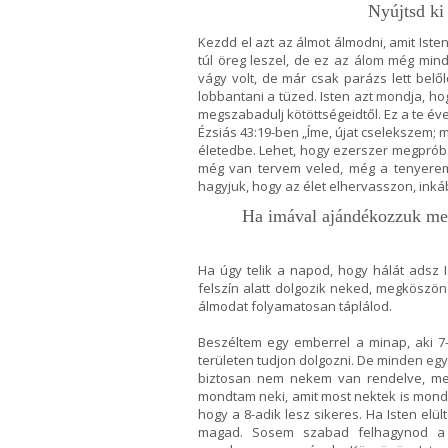
Nyújtsd ki
Kezdd el azt az álmot álmodni, amit Isten
túl öreg leszel, de ez az álom még min
vágy volt, de már csak parázs lett belőle
lobbantani a tüzed. Isten azt mondja, ho
megszabadulj kötöttségeidtől. Ez a te év
Ézsiás 43:19-ben „Íme, újat cselekszem; 
életedbe. Lehet, hogy ezerszer megpróbál
még van tervem veled, még a tenyereme
hagyjuk, hogy az élet elhervasszon, ink
Ha imával ajándékozzuk meg 
Ha úgy telik a napod, hogy hálát adsz 
felszín alatt dolgozik neked, megköszönö
álmodat folyamatosan táplálod.
Beszéltem egy emberrel a minap, aki 7
területen tudjon dolgozni. De minden egy
biztosan nem nekem van rendelve, mert
mondtam neki, amit most nektek is mond
hogy a 8-adik lesz sikeres. Ha Isten elü
magad. Sosem szabad felhagynod a pr