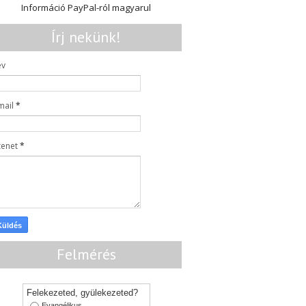
Információ PayPal-ról magyarul
Írj nekünk!
év
mail
*
zenet
*
Felmérés
Felekezeted, gyülekezeted?
Evangélikus