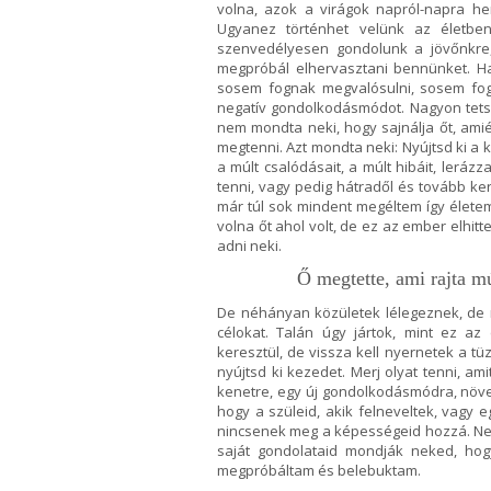
volna, azok a virágok napról-napra he
Ugyanez történhet velünk az életben.
szenvedélyesen gondolunk a jövőnkre, 
megpróbál elhervasztani bennünket. H
sosem fognak megvalósulni, sosem fogo
negatív gondolkodásmódot. Nagyon tets
nem mondta neki, hogy sajnálja őt, amiér
megtenni. Azt mondta neki: Nyújtsd ki a 
a múlt csalódásait, a múlt hibáit, leráz
tenni, vagy pedig hátradől és tovább k
már túl sok mindent megéltem így életemb
volna őt ahol volt, de ez az ember elhitte,
adni neki.
Ő megtette, ami rajta mú
De néhányan közületek lélegeznek, de n
célokat. Talán úgy jártok, mint ez a
keresztül, de vissza kell nyernetek a tü
nyújtsd ki kezedet. Merj olyat tenni, ami
kenetre, egy új gondolkodásmódra, növel
hogy a szüleid, akik felneveltek, vagy
nincsenek meg a képességeid hozzá. Ne 
saját gondolataid mondják neked, ho
megpróbáltam és belebuktam.