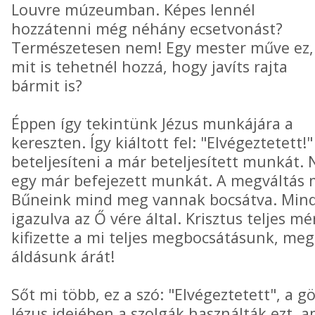
Louvre múzeumban. Képes lennél
hozzátenni még néhány ecsetvonást?
Természetesen nem! Egy mester műve ez,
mit is tehetnél hozzá, hogy javíts rajta
bármit is?
Éppen így tekintünk Jézus munkájára a
kereszten. Így kiáltott fel: "Elvégeztetett
beteljesíteni a már beteljesített munkát.
egy már befejezett munkát. A megváltás m
Bűneink mind meg vannak bocsátva. Min
igazulva az Ő vére által. Krisztus teljes 
kifizette a mi teljes megbocsátásunk, me
áldásunk árát!
Sőt mi több, ez a szó: "Elvégeztetett", a g
Jézus idejében a szolgák használták ezt, 