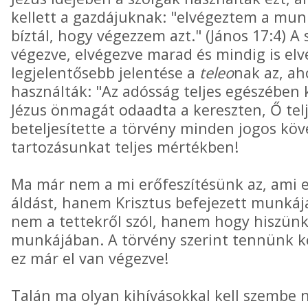
kellett a gazdájuknak: "elvégeztem a mu
bíztál, hogy végezzem azt." (János 17:4) A s
végezve, elvégezve marad és mindig is elv
legjelentősebb jelentése a
teleo
nak az, a
használták: "Az adósság teljes egészében k
Jézus önmagát odaadta a kereszten, Ő te
beteljesítette a törvény minden jogos köve
tartozásunkat teljes mértékben!
Ma már nem a mi erőfeszítésünk az, ami 
áldást, hanem Krisztus befejezett munkája
nem a tettekről szól, hanem hogy hiszünk
munkájában. A törvény szerint tennünk ke
ez már el van végezve!
Talán ma olyan kihívásokkal kell szembe 