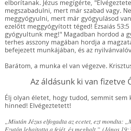
elborítanak. Jézus megígérte, "Elvégeztet
megszabadulni, mert már szabad vagy. N
meggyógyulni, mert már gyógyulásod van!
ezelőtt meggyógyított téged! Ézsaiás 53:5 k
gyógyultunk meg!" Magadban hordod a gy
terhes asszony magában hordja a magzatá
befejezett munkájában, és az nyilvánvalóv
Barátom, a munka el van végezve. Krisztus
Az áldásunk ki van fizetve 
Élj olyan életet, hogy tudod, semmit sem 
hinned! Elvégeztetett!
„Miután Jézus elfogadta az ecetet, ezt mondta: „
Ezután lehajtotta a fejét, és meghalt.” (János 