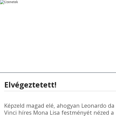
Főoldal
Főoldal
Tanítások
Rövid Üzenetek
Rövid Üzenetek
Tanítások - Előadások
Hírek - Aktua
Elvégeztetett!
Képzeld magad elé, ahogyan Leonardo da
Vinci híres Mona Lisa festményét nézed a