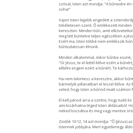
szóval, Isten azt mondja: "A bűneidre én
soha!"
Vajon Isten lejjebb engedett a sztender
tökéletesen szent. Ő emlékezett minden b
kereszten. Minden bűn, amit elkövetettün
meg lett büntetve teljes egészében a Jézu
Ezért ma, Isten többé nem emlékszik bűne
bűntudatosan élnünk.
Minden alkalommal, mikor bűnbe esünk, I
"Úr Jézus, te el lettél ítélve ezért a bűné
elítélni engem ezért a bűnért. Te kárhozta
Ha nem tekintesz a keresztre, akkor bűnt
bármelyik pillanatban el leszel ítélve. A
veled, hogy Isten a bűnöd miatt számon f
El kell jutnod arra a szintre, hogy tudd
ami kizárhatna téged Isten áldásaiból. Ho
neked bocsátva és meg vagy mentve örö
Zsidók 10:12, 14 azt mondja: "Ő (Jézus) 
Istennek jobbjára. Mert egyetlenegy áldo