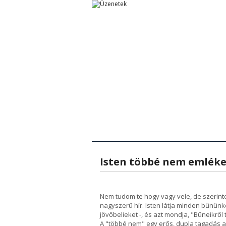
Főoldal
Főoldal
Tanítások
Rövid Üzenetek
Rövid Ü
T
Isten többé nem emléke
Nem tudom te hogy vagy vele, de szerint
nagyszerű hír. Isten látja minden bűnünket
jövőbelieket -, és azt mondja, "Bűneikr
A "többé nem" egy erős, dupla tagadás 