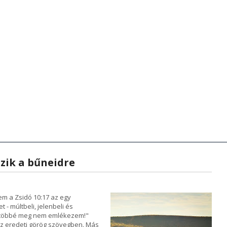
zenetek
anítások - Előadások
Hírek - Aktualitások
Hírek - Aktualitások
Videók
Zene
Videók
Kön
K
zik a bűneidre
em a Zsidó 10:17 az egy
 - múltbeli, jelenbeli és
ől többé meg nem emlékezem!"
az eredeti görög szövegben. Más