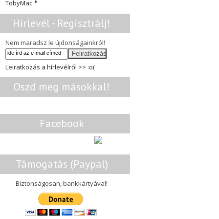
•
TobyMac
Hírlevél - Regisztrálj!
Nem maradsz le újdonságainkról!
Leiratkozás a hírlevélről >> :o(
Oszd meg másokkal!
Facebook
Támogatás (Paypal)
Biztonságosan, bankkártyával!