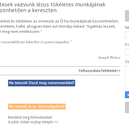
etesek vagyunk Jézus tökéletes munkájának
zönhetően a kereszten.
t minket és tökéletes az örömünk az Ő Fia munkájának köszönhetően,
erettem, halld, ahogyan Isten ezt mondja neked: "Irgalmas leszek,
N
bbé meg nem emlékezem "
visszaemlékezni bűneikre és gonoszságaikra.”
E-
Joseph Prince
Ü
Felhasználási feltételek>>
Ha tetszett Oszd meg ismeroseiddel!
Ne maradj le az újdonságokról!
Rendeld meg hírlevelünket!
A jobb oldali oszlop tetején >>