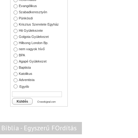
Evangélikus
Szabadkeresztyén
Pünkösdi
Krisztus Szeretete Egyház
Hit Gyülekezete
Golgota Gyülekezet
Hillsong London Bp.
nem vagyok hívő
BPA
Agapé Gyülekezet
Baptista
Katolikus
Adventista
Egyéb
Küldés
Crowdsignal.com
Biblia - Egyszerű FOrdítás