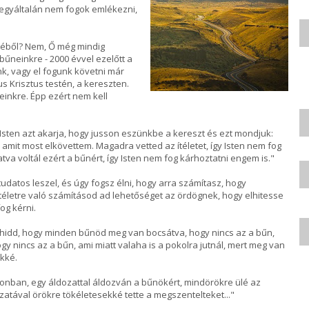
 egyáltalán nem fogok emlékezni,
djéből? Nem, Ő még mindig
űneinkre - 2000 évvel ezelőtt a
k, vagy el fogunk követni már
s Krisztus testén, a kereszten.
inkre. Épp ezért nem kell
sten azt akarja, hogy jusson eszünkbe a kereszt és ezt mondjuk:
rt, amit most elkövettem. Magadra vetted az ítéletet, így Isten nem fog
tva voltál ezért a bűnért, így Isten nem fog kárhoztatni engem is."
udatos leszel, és úgy fogsz élni, hogy arra számítasz, hogy
z ítéletre való számításod ad lehetőséget az ördögnek, hogy elhitesse
og kérni.
 és hidd, hogy minden bűnöd meg van bocsátva, hogy nincs az a bűn,
gy nincs az a bűn, ami miatt valaha is a pokolra jutnál, mert meg van
kké.
azonban, egy áldozattal áldozván a bűnökért, mindörökre ülé az
zatával örökre tökéletesekké tette a megszentelteket..."