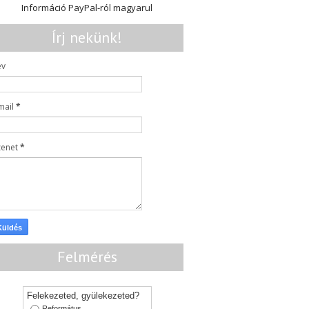
Információ PayPal-ról magyarul
Írj nekünk!
év
mail
*
zenet
*
Felmérés
Felekezeted, gyülekezeted?
Református