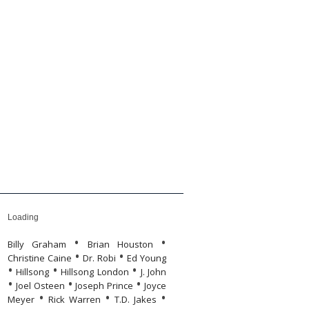
yvolvasó
önyvek
Humor
Humor
Rólunk
Rólunk
Loading
•
•
Billy Graham
Brian Houston
•
•
Christine Caine
Dr. Robi
Ed Young
•
•
•
Hillsong
Hillsong London
J. John
•
•
•
Joel Osteen
Joseph Prince
Joyce
•
•
•
Meyer
Rick Warren
T.D. Jakes