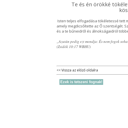
Te és én örökké tökél
kös
Isten teljes elfogadása tökéletessé tet
amely megdicsőítette az Ő szentségét. Sz
és a te bűneidről és álnokságaidról tö
„Azután pedig ezt mondja: És nem fogok soha 
(Zsidók 10:17 WBHU)
<< Vissza az előző oldalra
Ezek is tetszeni fognak!