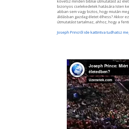
követsz minden bibliai útmutatást az él
bizonyos cselekedetek hatására Isten ke
abban sem vagy biztos, hogy miután meg
áldásban gazdag életet élhess? Akkor ez
útmutatást tartalmaz, ahhoz, hogy a fenti
Joseph Princről ide kattintva tudhatsz me