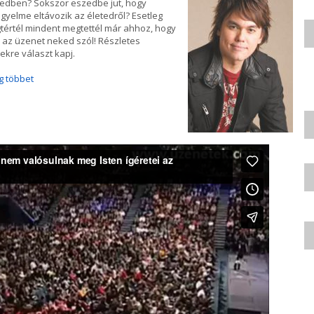
etedben? Sokszor eszedbe jut, hogy
gyelme eltávozik az életedről? Esetleg
tértél mindent megtettél már ahhoz, hogy
 az üzenet neked szól! Részletes
ekre választ kapj.
g többet