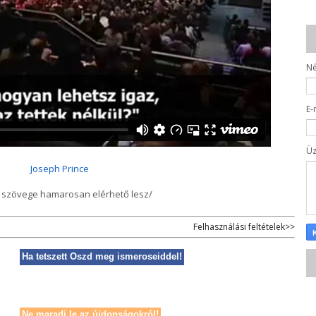
N
E-
Ü
Joseph Prince
ó szövege hamarosan elérhető lesz/
Felhasználási feltételek>>
Ha tetszett Oszd meg ismeroseiddel!
Ne maradj le az újdonságokról!