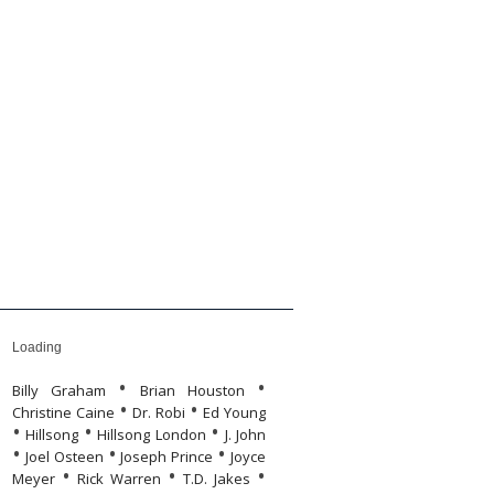
yvolvasó
önyvek
Humor
Humor
Rólunk
Rólunk
Loading
•
•
Billy Graham
Brian Houston
•
•
Christine Caine
Dr. Robi
Ed Young
•
•
•
Hillsong
Hillsong London
J. John
•
•
•
Joel Osteen
Joseph Prince
Joyce
•
•
•
Meyer
Rick Warren
T.D. Jakes