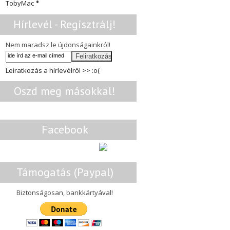
•
TobyMac
Hírlevél - Regisztrálj!
Nem maradsz le újdonságainkról!
Leiratkozás a hírlevélről >> :o(
Oszd meg másokkal!
Facebook
Támogatás (Paypal)
Biztonságosan, bankkártyával!