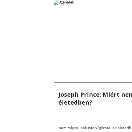
Főoldal
Főoldal
Tanítások
Rövid Üzenetek
Rövid Ü
T
Joseph Prince: Miért ne
életedben?
Nem teljesülnek Isten ígéretei az élete