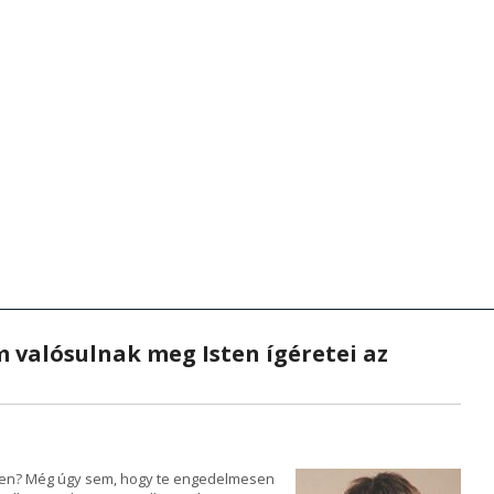
zenetek
anítások - Előadások
Hírek - Aktualitások
Hírek - Aktualitások
Videók
Zene
Videók
Kön
K
m valósulnak meg Isten ígéretei az
dben? Még úgy sem, hogy te engedelmesen