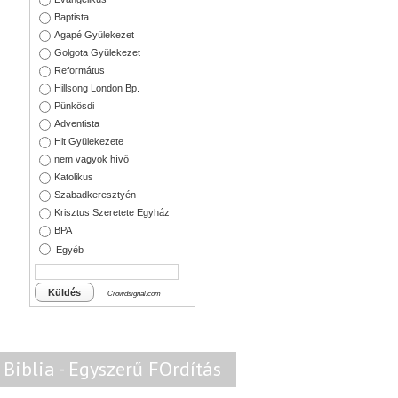
Baptista
Agapé Gyülekezet
Golgota Gyülekezet
Református
Hillsong London Bp.
Pünkösdi
Adventista
Hit Gyülekezete
nem vagyok hívő
Katolikus
Szabadkeresztyén
Krisztus Szeretete Egyház
BPA
Egyéb
Küldés
Crowdsignal.com
Biblia - Egyszerű FOrdítás