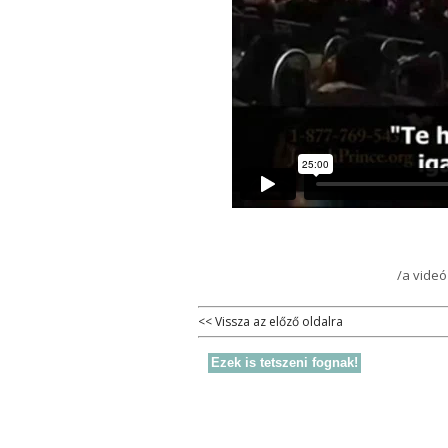
/a vide
<< Vissza az előző oldalra
Ezek is tetszeni fognak!