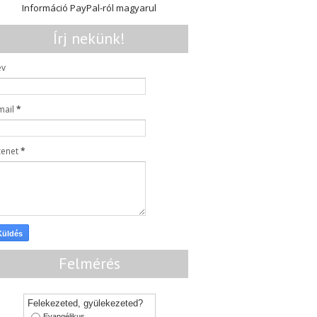
Információ PayPal-ról magyarul
Írj nekünk!
év
mail
*
zenet
*
Felmérés
Felekezeted, gyülekezeted?
Evangélikus