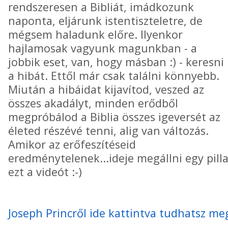
rendszeresen a Bibliát, imádkozunk
naponta, eljárunk istentiszteletre, de
mégsem haladunk előre. Ilyenkor
hajlamosak vagyunk magunkban - a
jobbik eset, van, hogy másban :) - keresni
a hibát. Ettől már csak találni könnyebb.
Miután a hibáidat kijavítod, veszed az
összes akadályt, minden erődből
megpróbálod a Biblia összes igeversét az
életed részévé tenni, alig van változás.
Amikor az erőfeszítéseid
eredménytelenek...ideje megállni egy pill
ezt a videót :-)
Joseph Princről ide kattintva tudhatsz me