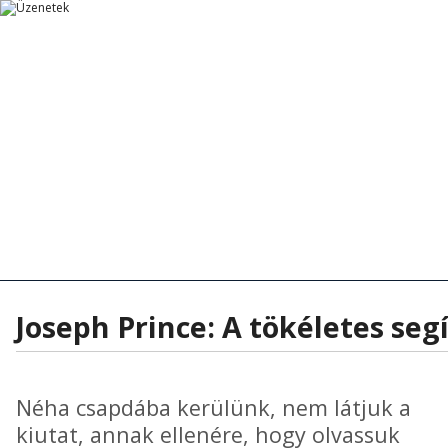
Főoldal
Főoldal
Tanítások
Rövid Üzenetek
Rövid Üzenetek
Tanítások - Előadások
Hírek - Aktua
Joseph Prince: A tökéletes segí
Néha csapdába kerülünk, nem látjuk a
kiutat, annak ellenére, hogy olvassuk