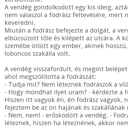
A vendég gondolkodott egy kis ideig, azt
nem válaszol a fodrász feltevésére, mert 
keveredni.
Miután a fodrász befejezte a dolgát, a ven
elbúcsúzott tőle és kilépett az utcára. A 
szemébe ötlött egy ember, akinek hosszú,
loboncos szakálla volt.
A vendég visszafordult, és megint belépet
ahol megszólította a fodrászát:
- Tudja mit? Nem léteznek fodrászok a vil
- Hogy mondhat ilyet uram? - kérdezte a 
Hiszen itt vagyok én, én fodrász vagyok,
fejeztem be az ön hajának és szakállának 
- Nem, nem! - erősködött a vendég. - Fo
léteznek, hiszen ha léteznének, akkor ne