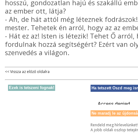
hosszú, gondozatlan hajú és szakállú emb
az ember ott, látja?
- Ah, de hát attól még léteznek fodrászok!
mester. Tehetek én arról, hogy az az em
- Hát ez az! Isten is létezik! Tehet Ő arr
fordulnak hozzá segítségért? Ezért van ol
szenvedés a világon.
<< Vissza az előző oldalra
Ezek is tetszeni fognak!
Ha tetszett Oszd meg is
Ne maradj le az újdonsá
Rendeld meg hírlevelünket!
A jobb oldali oszlop tetejé