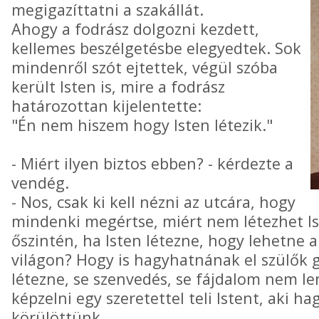
megigazíttatni a szakállát.
Ahogy a fodrász dolgozni kezdett,
kellemes beszélgetésbe elegyedtek. Sok
mindenről szót ejtettek, végül szóba
került Isten is, mire a fodrász
határozottan kijelentette:
"Én nem hiszem hogy Isten létezik."
- Miért ilyen biztos ebben? - kérdezte a
vendég.
- Nos, csak ki kell nézni az utcára, hogy
mindenki megértse, miért nem létezhet 
őszintén, ha Isten létezne, hogy lehetne 
világon? Hogy is hagyhatnának el szülők 
létezne, se szenvedés, se fájdalom nem l
képzelni egy szeretettel teli Istent, aki h
körülöttünk.