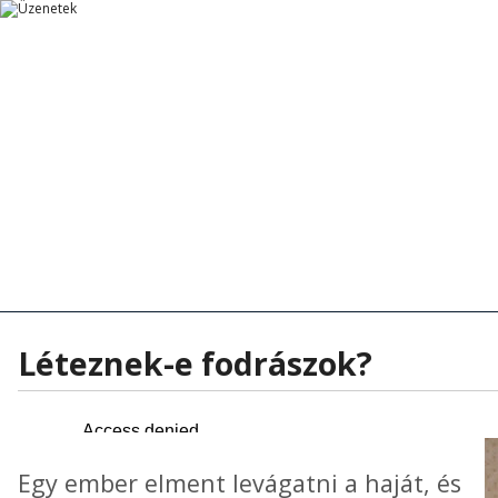
Főoldal
Főoldal
Tanítások
Rövid Üzenetek
Rövid Üzenetek
Tanítások - Előadások
Hírek - Aktua
Léteznek-e fodrászok?
Egy ember elment levágatni a haját, és