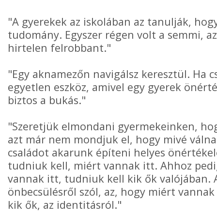
"A gyerekek az iskolában az tanulják, hogy
tudomány. Egyszer régen volt a semmi, a
hirtelen felrobbant."
"Egy aknamezőn navigálsz keresztül. Ha cs
egyetlen eszköz, amivel egy gyerek önérté
biztos a bukás."
"Szeretjük elmondani gyermekeinken, hogy
azt már nem mondjuk el, hogy mivé váln
családot akarunk építeni helyes önértéke
tudniuk kell, miért vannak itt. Ahhoz ped
vannak itt, tudniuk kell kik ők valójában.
önbecsülésről szól, az, hogy miért vannak i
kik ők, az identitásról."