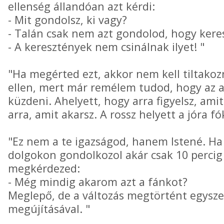
ellenség állandóan azt kérdi:
- Mit gondolsz, ki vagy?
- Talán csak nem azt gondolod, hogy kere
- A keresztények nem csinálnak ilyet! "
"Ha megérted ezt, akkor nem kell tiltako
ellen, mert már remélem tudod, hogy az a
küzdeni. Ahelyett, hogy arra figyelsz, ami
arra, amit akarsz. A rossz helyett a jóra fók
"Ez nem a te igazságod, hanem Istené. Ha 
dolgokon gondolkozol akár csak 10 percig 
megkérdezed:
- Még mindig akarom azt a fánkot?
Meglepő, de a változás megtörtént egysz
megújításával. "