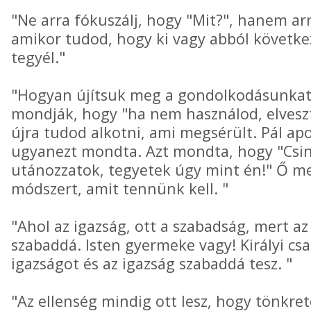
"Ne arra fókuszálj, hogy "Mit?", hanem ar
amikor tudod, hogy ki vagy abból követke
tegyél."
"Hogyan újítsuk meg a gondolkodásunkat
mondják, hogy "ha nem használod, elvesz
újra tudod alkotni, ami megsérült. Pál apo
ugyanezt mondta. Azt mondta, hogy "Csin
utánozzatok, tegyetek úgy mint én!" Ő me
módszert, amit tennünk kell. "
"Ahol az igazság, ott a szabadság, mert az
szabaddá. Isten gyermeke vagy! Királyi csa
igazságot és az igazság szabaddá tesz. "
"Az ellenség mindig ott lesz, hogy tönkre