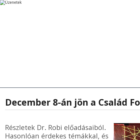
Főoldal
Főoldal
Tanítások
Rövid Üzenetek
Rövid Üzenetek
Tanítások - Előadások
Hírek - Aktua
December 8-án jön a Család F
Részletek Dr. Robi előadásaiból.
Hasonlóan érdekes témákkal, és