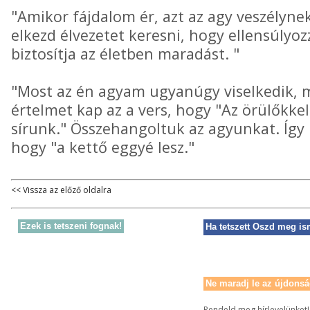
"Amikor fájdalom ér, azt az agy veszélynek
elkezd élvezetet keresni, hogy ellensúlyoz
biztosítja az életben maradást. "
"Most az én agyam ugyanúgy viselkedik, m
értelmet kap az a vers, hogy "Az örülőkkel
sírunk." Összehangoltuk az agyunkat. Így ú
hogy "a kettő eggyé lesz."
<< Vissza az előző oldalra
Ezek is tetszeni fognak!
Ha tetszett Oszd meg is
Ne maradj le az újdonsá
Rendeld meg hírlevelünket!