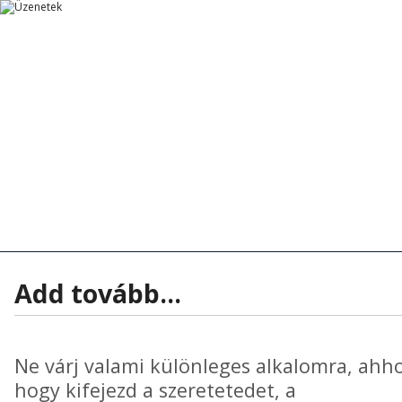
Főoldal
Főoldal
Tanítások
Rövid Üzenetek
Rövid Üzenetek
Tanítások - Előadások
Hírek - Aktua
Add tovább...
Ne várj valami különleges alkalomra, ahho
hogy kifejezd a szeretetedet, a