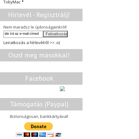
•
TobyMac
Hírlevél - Regisztrálj!
Nem maradsz le újdonságainkról!
Leiratkozás a hírlevélről >> :o(
Oszd meg másokkal!
Facebook
Támogatás (Paypal)
Biztonságosan, bankkártyával!