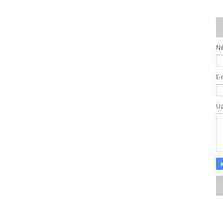
N
E-
Ü