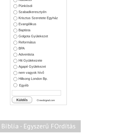
Pünkösdi
Szabadkeresztyén
Krisztus Szeretete Egyház
Evangélikus
Baptista
Golgota Gyülekezet
Református
BPA
Adventista
Hit Gyülekezete
Agapé Gyülekezet
nem vagyok hívő
Hillsong London Bp.
Egyéb
Küldés
Crowdsignal.com
Biblia - Egyszerű FOrdítás