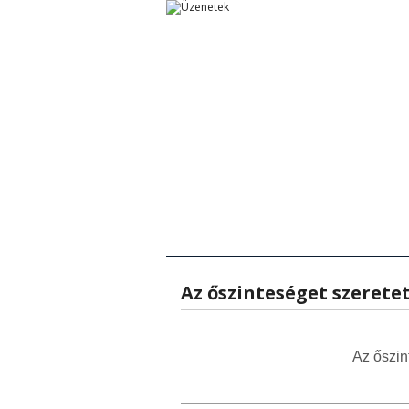
Főoldal
Főoldal
Tanítások
Rövid Üzenetek
Rövid Ü
T
Az őszinteséget szeretett
Az őszin