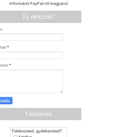
Információ PayPal-ról magyarul
Írj nekünk!
év
mail
*
zenet
*
Felmérés
Felekezeted, gyülekezeted?
Katolikus