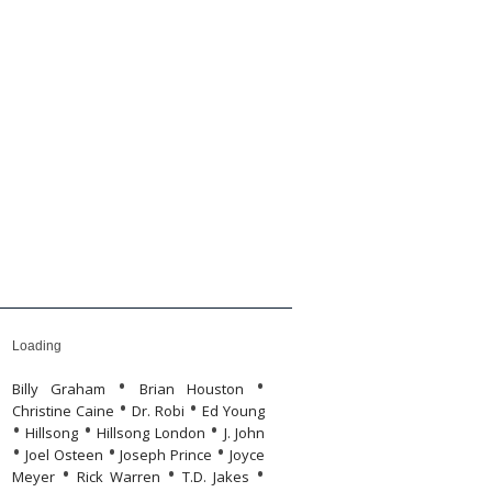
yvolvasó
önyvek
Humor
Humor
Rólunk
Rólunk
Loading
•
•
Billy Graham
Brian Houston
•
•
Christine Caine
Dr. Robi
Ed Young
•
•
•
Hillsong
Hillsong London
J. John
•
•
•
Joel Osteen
Joseph Prince
Joyce
•
•
•
Meyer
Rick Warren
T.D. Jakes