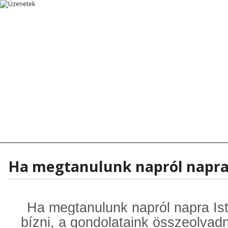
Főoldal
Főoldal
Tanítások
Rövid Üzenetek
Rövid Üzenetek
Tanítások - Előadások
Hírek - Aktua
Ha megtanulunk napról napra.
Ha megtanulunk napról napra I
bízni,
a gondolataink összeolvadn